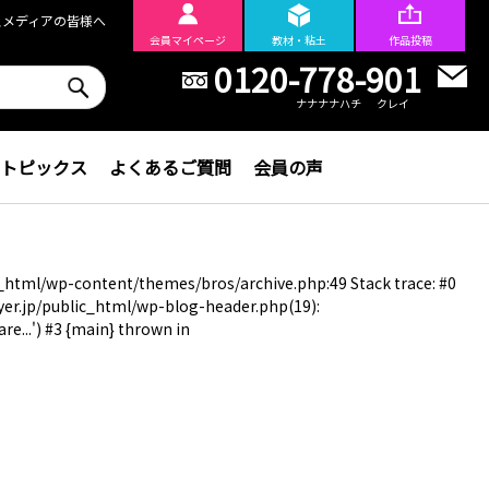
スメディアの皆様へ
会員
マイページ
教材・粘土
作品投稿
0120-778-901
ナナナナハチ
クレイ
トピックス
よくあるご質問
会員の声
c_html/wp-content/themes/bros/archive.php:49 Stack trace: #0
yer.jp/public_html/wp-blog-header.php(19):
...') #3 {main} thrown in