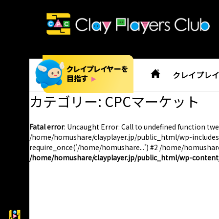
クレイプレ
カテゴリー:
CPCマーケット
Fatal error
: Uncaught Error: Call to undefined function 
/home/homushare/clayplayer.jp/public_html/wp-includes/
require_once('/home/homushare...') #2 /home/homushare/c
/home/homushare/clayplayer.jp/public_html/wp-content