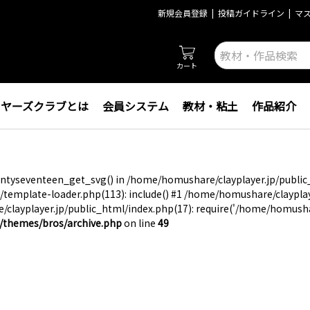
新規会員登録
投稿ガイドライン
マ
カート
イヤーズクラブとは
会員システム
教材・粘土
作品紹介
twentyseventeen_get_svg() in /home/homushare/clayplayer.jp/publi
template-loader.php(113): include() #1 /home/homushare/claypla
layplayer.jp/public_html/index.php(17): require('/home/homushare
/themes/bros/archive.php
on line
49