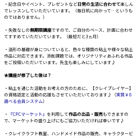
・記念日やイベント、プレゼントなど
日常の生活に合わせて
楽しん
でレッスンしていただいています。（毎日机に向かって…というも
のではありません。）
・失敗なしの
無期限講座
ですので、ご自分のペース、計画に合わせ
てすすめていただいています。（最短だと3ヵ月）
・造形の基礎が身についていると、色々な種類の粘土や様々な粘土
作品に対応できます。添削課題では、オリジナリティあふれる作品
をご投稿いただいています。先生も楽しみにしています♪
★講座が修了した後は？
・粘土を通じた活動をお考えの方のために、【クレイプレイヤー】
の資格認定と活動の応援もさせていただいております♪（
実質￥0
選べる会員システム
）
・
『CPCマーケット』
を利用して
作品の出品・販売
もできますの
で、マーケットの盛り上げにもご協力いただければ幸いです♪
・クレイクラフト教室、ハンドメイド作品の販売、キャラクタービ