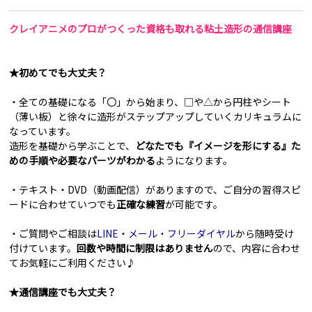
クレイアニメのプロがつくった資格も取れる粘土造形の通信講座
★初めてでも大丈夫？
・全ての基礎になる「〇」から始まり、□や△から円柱やシート
（薄い板）と徐々に造形がステップアップしていくカリキュラムに
なっています。
造形を基礎から学ぶことで、
どなたでも『イメージを形にする』た
めの手順や必要なパーツがわかる
ようになります。
・テキスト・DVD（動画配信）がありますので、ご自分の習得スピ
ードに合わせていつでも
正確な練習
が可能です。
・ご質問やご相談は
LINE
・
メール・フリーダイヤル
から随時受け
付けています。
回数や時間に制限はありません
ので、内容に合わせ
てお気軽にご利用ください♪
★通信講座でも大丈夫？