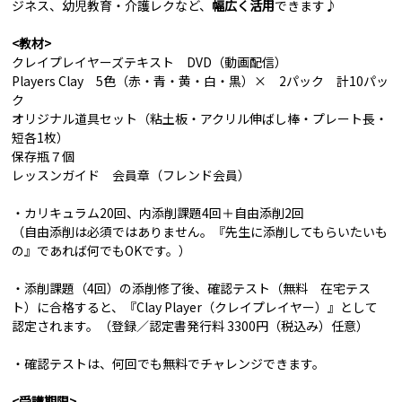
ジネス、幼児教育・介護レクなど、
幅広く活用
できます♪
<教材>
クレイプレイヤーズテキスト DVD（動画配信）
Players Clay 5色（赤・青・黄・白・黒）× 2パック 計10パッ
ク
オリジナル道具セット（粘土板・アクリル伸ばし棒・プレート長・
短各1枚）
保存瓶７個
レッスンガイド 会員章（フレンド会員）
・カリキュラム20回、内添削課題4回＋自由添削2回
（自由添削は必須ではありません。『先生に添削してもらいたいも
の』であれば何でもOKです。）
・添削課題（4回）の添削修了後、確認テスト（無料 在宅テス
ト）に合格すると、『Clay Player（クレイプレイヤー）』として
認定されます。（登録／認定書発行料 3300円（税込み）任意）
・確認テストは、何回でも無料でチャレンジできます。
<受講期限>