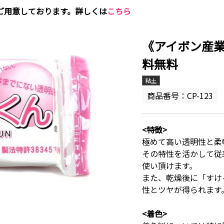
ご用意しております。詳しくは
こちら
《アイボン産業
料無料
粘土
商品番号：CP-123
<特徴>
極めて高い透明性と柔
その特性を活かして従
使い頂けます。
また、乾燥後に「すけ
性とツヤが得られます
<着色>