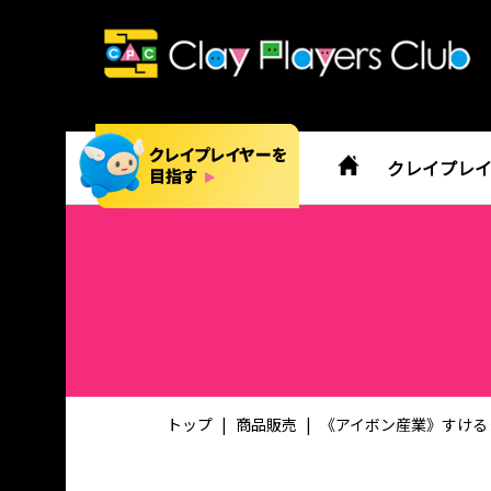
クレイプレ
トップ
商品販売
《アイボン産業》すける