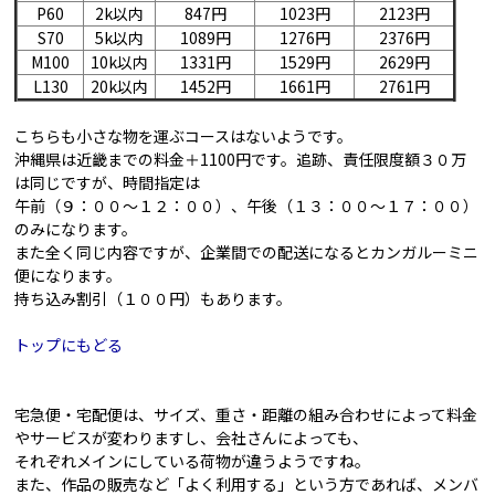
P60
2k以内
847円
1023円
2123円
S70
5k以内
1089円
1276円
2376円
M100
10k以内
1331円
1529円
2629円
L130
20k以内
1452円
1661円
2761円
こちらも小さな物を運ぶコースはないようです。
沖縄県は近畿までの料金＋1100円です。追跡、責任限度額３０万
は同じですが、時間指定は
午前（９：００～１２：００）、午後（１３：００～１７：００）
のみになります。
また全く同じ内容ですが、企業間での配送になるとカンガルーミニ
便になります。
持ち込み割引（１００円）もあります。
トップにもどる
宅急便・宅配便は、サイズ、重さ・距離の組み合わせによって料金
やサービスが変わりますし、会社さんによっても、
それぞれメインにしている荷物が違うようですね。
また、作品の販売など「よく利用する」という方であれば、メンバ