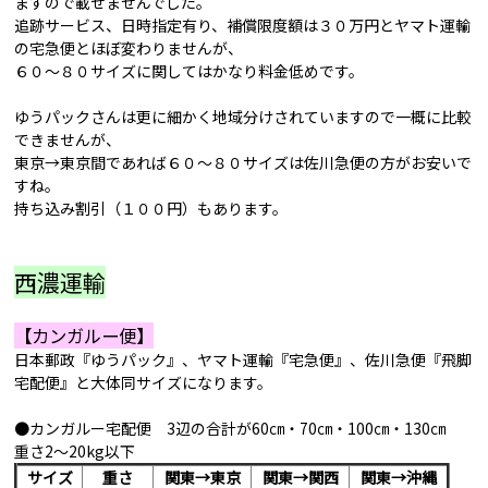
ますので載せませんでした。
追跡サービス、日時指定有り、補償限度額は３０万円とヤマト運輸
の宅急便とほぼ変わりませんが、
６０～８０サイズに関してはかなり料金低めです。
ゆうパックさんは更に細かく地域分けされていますので一概に比較
できませんが、
東京→東京間であれば６０～８０サイズは佐川急便の方がお安いで
すね。
持ち込み割引（１００円）もあります。
西濃運輸
【カンガルー便】
日本郵政『ゆうパック』、ヤマト運輸『宅急便』、佐川急便『飛脚
宅配便』と大体同サイズになります。
●カンガルー宅配便 3辺の合計が60㎝・70㎝・100㎝・130㎝
重さ2～20kg以下
サイズ
重さ
関東→東京
関東→関西
関東→沖縄