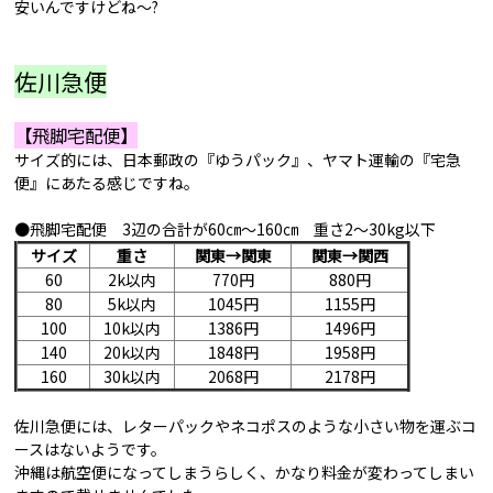
安いんですけどね～?
佐川急便
【飛脚宅配便】
サイズ的には、日本郵政の『ゆうパック』、ヤマト運輸の『宅急
便』にあたる感じですね。
●飛脚宅配便 3辺の合計が60㎝～160㎝ 重さ2～30kg以下
サイズ
重さ
関東→関東
関東→関西
60
2k以内
770円
880円
80
5k以内
1045円
1155円
100
10k以内
1386円
1496円
140
20k以内
1848円
1958円
160
30k以内
2068円
2178円
佐川急便には、レターパックやネコポスのような小さい物を運ぶコ
ースはないようです。
沖縄は航空便になってしまうらしく、かなり料金が変わってしまい