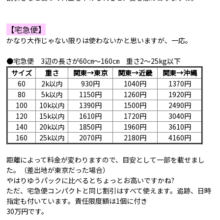
【宅急便】
かなり大作じゃない限りは使わないかと思いますが、一応。
●宅急便 3辺の長さが60㎝～160㎝ 重さ2～25kg以下
サイズ
重さ
関東→東京
関東→近畿
関東→沖縄
60
2k以内
930円
1040円
1370円
80
5k以内
1150円
1260円
1920円
100
10k以内
1390円
1500円
2490円
120
15k以内
1610円
1720円
3040円
140
20k以内
1850円
1960円
3610円
160
25k以内
2070円
2180円
4160円
距離によって料金が変わりますので、目安として一部を載せまし
た。（差出地が東京だった場合）
やはりゆうパックに比べるとちょっとお高いですかね?
ただ、宅急便コンパクトと同じ割引はすべて使えます。追跡、日時
指定も付いています。責任限度額は1個に付き
30万円です。