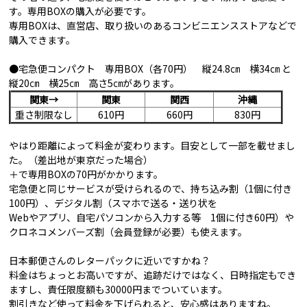
す。専用BOXの購入が必要です。
専用BOXは、直営店、取り扱いのあるコンビニエンスストアなどで
購入できます。
●宅急便コンパクト 専用BOX（各70円） 縦24.8㎝ 横34㎝ と
縦20㎝ 横25㎝ 高さ5㎝があります。
関東→
関東
関西
沖縄
重さ制限なし
610円
660円
830円
やはり距離によって料金が変わります。目安として一部を載せまし
た。（差出地が東京だった場合）
＋で専用BOXの70円がかかります。
宅急便と同じサービスが受けられるので、持ち込み割（1個に付き
100円）、デジタル割（スマホで送る・送り状を
Webやアプリ、自宅パソコンから入力する等 1個に付き60円）や
クロネコメンバーズ割（会員登録が必要）も使えます。
日本郵便さんのレターパックに近いですかね？
料金はちょっとお高いですが、追跡だけではなく、日時指定もでき
ますし、責任限度額も30000円までついています。
割引きなど使って料金を下げられると、安心感はありますね。