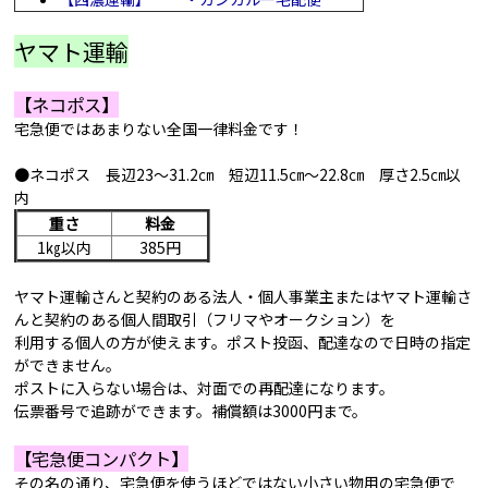
ヤマト運輸
【ネコポス】
宅急便ではあまりない全国一律料金です！
●ネコポス 長辺23～31.2㎝ 短辺11.5㎝～22.8㎝ 厚さ2.5㎝以
内
重さ
料金
1㎏以内
385円
ヤマト運輸さんと契約のある法人・個人事業主またはヤマト運輸さ
んと契約のある個人間取引（フリマやオークション）を
利用する個人の方が使えます。ポスト投函、配達なので日時の指定
ができません。
ポストに入らない場合は、対面での再配達になります。
伝票番号で追跡ができます。補償額は3000円まで。
【宅急便コンパクト】
その名の通り、宅急便を使うほどではない小さい物用の宅急便で