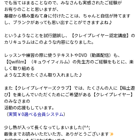
でも当てはまることなので、みなさんも実感されたご経験が
お有りのことと思いますが、
基礎から積み重ねて身に付けたことは、ちゃんと自信が持てます
し、ブランクがあっても思い出すことができますよね♪
というようなことを試行錯誤し、【クレイプレイヤー認定講座】の
カリキュラムはこのような内容になりました。
レッスンや練習の際に使うテキストやDVD（動画配信）も、
【Qwifilm】（キュウイフィルム）の先生方のご経験をもとに、楽
しく取り組める
ような工夫をたくさん取り入れました♪
また【クレイプレイヤーズクラブ】では、たくさんの人に【粘土遊
び】を楽しんでいただくためにご希望がある【クレイプレイヤー】
のみなさまの
活動の応援もしています。
（
実質￥0選べる会員システム
）
少し熱が入って長くなってしまいました(^^;
最後までお読みいただいた方、ありがとうございます