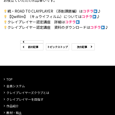
お役立ていただければ幸いです。
続・ROAD TO CLAYPLAYER （添削課題編）は
コチラ
♪
【Qwifilm】（キュウイフィルム）については
コチラ
♪
クレイプレイヤー認定講座 詳細は
コチラ
クレイプレイヤー認定講座 資料のダウンロードは
コチラ
♪
前の記事
トピックストップ
次の記事
TOP
会員システム
クレイプレイヤーズクラブとは
クレイプレイヤーを目指す
作品紹介
教材・粘土