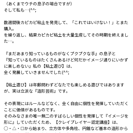
（あくまでウチの息子の場合ですが）
そして私も…(^^;
数週間後カピカピ粘土を発見して、「これではいけない！」とまた
購入。
を繰り返し、結果カピカピ粘土を大量生産してその時期を終えまし
た…。
『まだあまり知っているものがなくプクプクな手』の息子と
『知っているものはたくさんあるけど何だかイメージ通りにいかず
に楽しめない』私の【粘土遊び】は、
全く発展していきませんでした(^^;
【粘土遊び】は年齢問わずどなたでも楽しめる遊びではあります
が、実は立派な『造形芸術』です。
その表現にはルールなどなく、全く自由に個性を発揮していただく
ことに価値があるものです。
そのみなさまの唯一無二のすばらしい個性を発揮して『イメージを
形に』していただくため、【クレイプレイヤー認定講座】は、
◯・△・☐から始まり、立方体や多角柱、円錐など基本の造形から