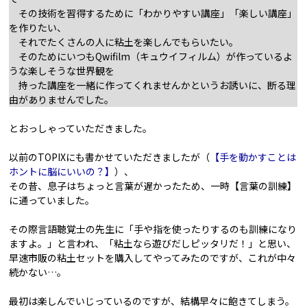
その技術を習得するために「わかりやすい講座」「楽しい講座」
を作りたい、
それでたくさんの人に粘土を楽しんでもらいたい。
そのためにいつもQwifilm（キュウイフィルム）が作っているよ
うな楽しそうな世界観を
持った講座を一緒に作ってくれませんかというお誘いに、断る理
由がありませんでした。
とおっしゃっていただきました。
以前のTOPIXにも書かせていただきましたが（
【手を動かすことは
ホントに脳にいいの？】
）、
その昔、息子はちょっと言葉が遅かったため、一時【言葉の訓練】
に通っていました。
その際言語聴覚士の先生に「手や指を使ったりするのも訓練になり
ますよ。」と言われ、「粘土なら遊びだしピッタリだ！」と思い、
早速市販の粘土セットを購入してやってみたのですが、これが中々
続かない…。
最初は楽しんでいじっているのですが、結構早々に飽きてしまう。