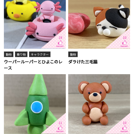
19
10
動物
乗り物
キャラクター
動物
ウーパールーパーとひよこのレ
ダラけた三毛猫
ース
11
10