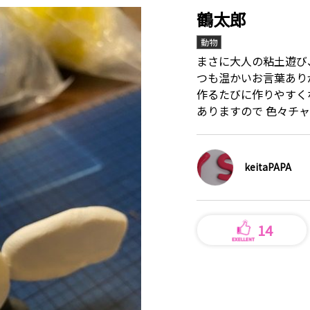
鶴太郎
動物
まさに大人の粘土遊び
つも温かいお言葉あり
作るたびに作りやすく
ありますので 色々チ
keitaPAPA
14