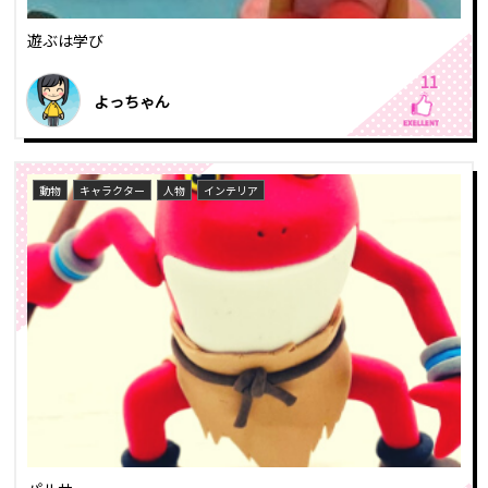
遊ぶは学び
11
よっちゃん
動物
キャラクター
人物
インテリア