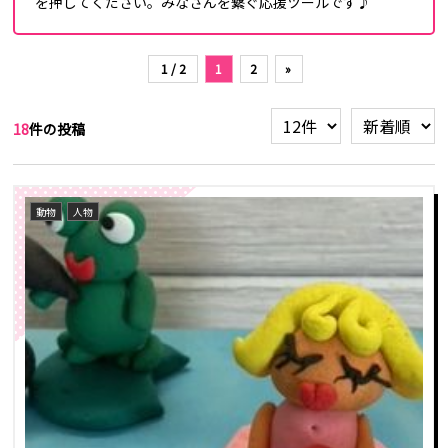
を押してください。みなさんを繋ぐ応援ツールです♪
1 / 2
1
2
»
18
件の投稿
動物
人物