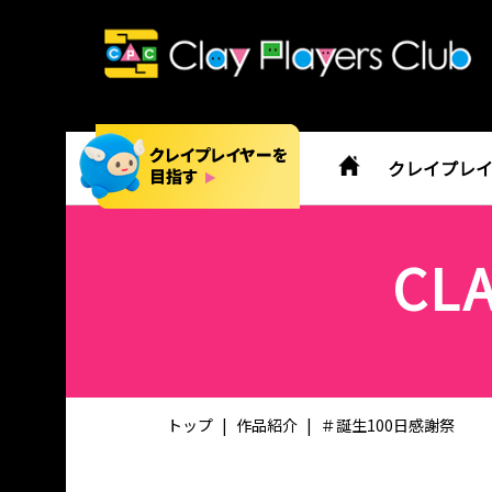
クレイプレ
CL
トップ
作品紹介
＃誕生100日感謝祭