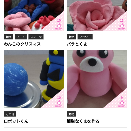
10
11
動物
フード
スィーツ
動物
フラワー
わんこのクリスマス
バラとくま
10
9
その他
動物
ロボットくん
簡単なくまを作る