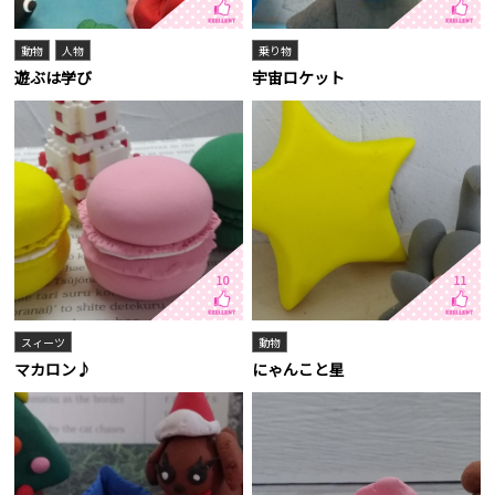
動物
人物
乗り物
遊ぶは学び
宇宙ロケット
10
11
スィーツ
動物
マカロン♪
にゃんこと星