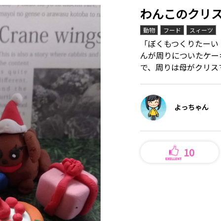
わんこのクリ
動物
フード
スィーツ
「ぼくもつくりたーい
んが周りについたケー
で、周りは母がクリス
よっちゃん
10